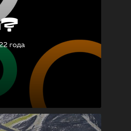
о?
22 года