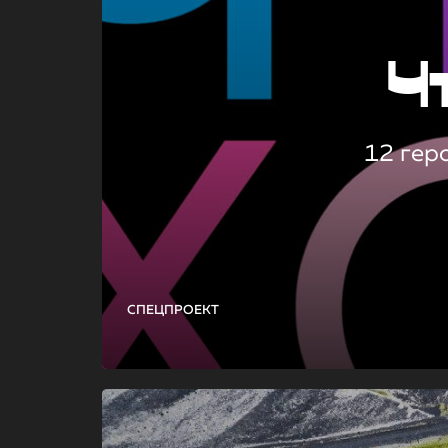
Ч
12 гер
СПЕЦПРОЕКТ