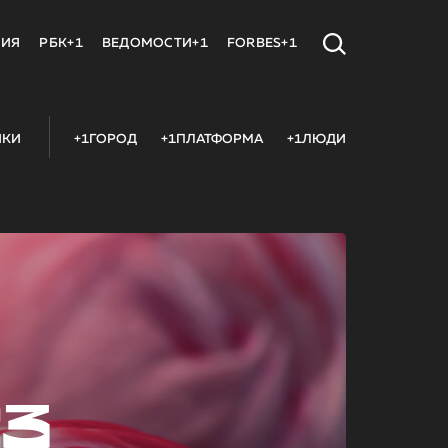
МИЯ
РБК+1
ВЕДОМОСТИ+1
FORBES+1
ИКИ
+1ГОРОД
+1ПЛАТФОРМА
+1ЛЮДИ
23