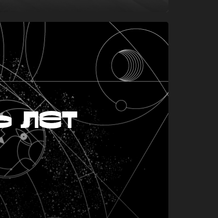
ь лет