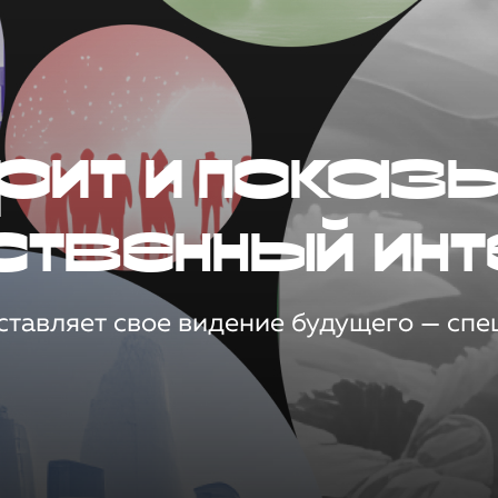
рит и показ
ственный инт
тавляет свое видение будущего — спец