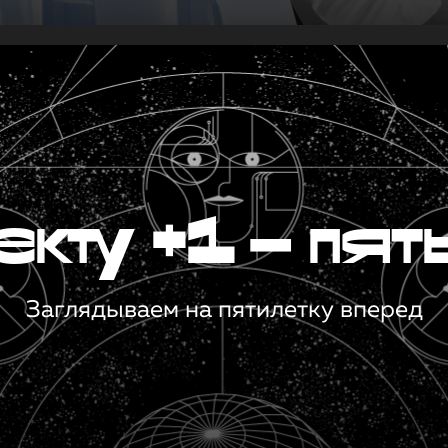
кту +1 — пят
Заглядываем на пятилетку вперед