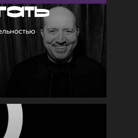
гать
ельностью