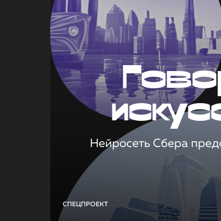
Гово
искус
Нейросеть Сбера предс
СПЕЦПРОЕКТ