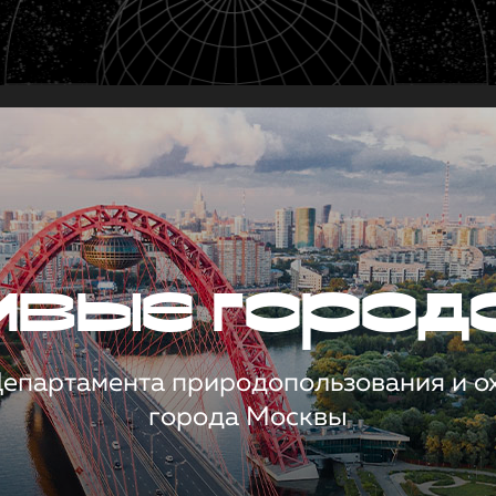
чивые город
 Департамента природопользования и 
города Москвы