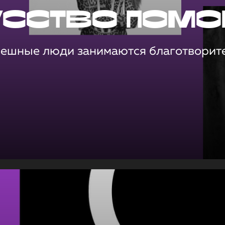
усство помо
пешные люди занимаются благотворит