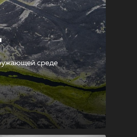
т
кружающей среде