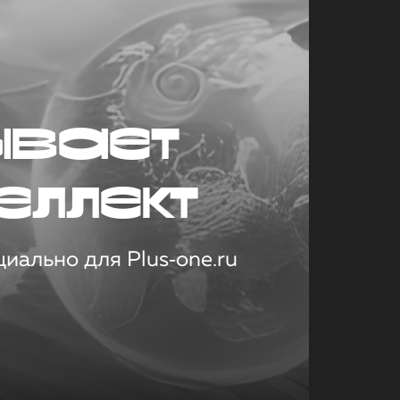
ывает
еллект
иально для Plus‑one.ru