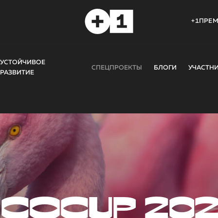
+1ПРЕ
УСТОЙЧИВОЕ
СПЕЦПРОЕКТЫ
БЛОГИ
УЧАСТН
РАЗВИТИЕ
COCUP 20