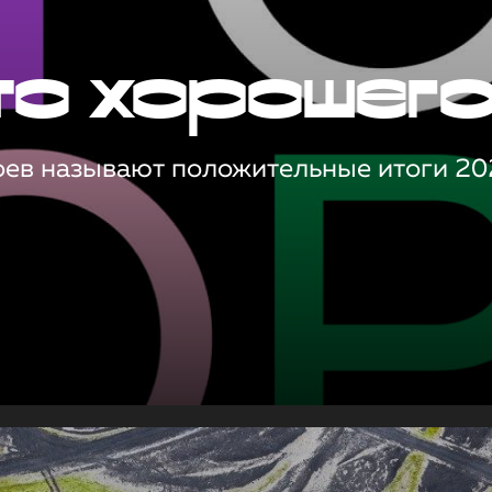
то хорошег
оев называют положительные итоги 20