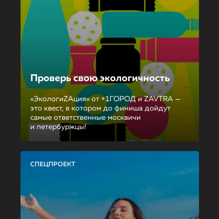
Проверь свою экологичность
«ЭкологиZAция» от +1ГОРОД и ZAVTRA —
это квест, в котором до финиша дойдут
самые ответственные москвичи
и петербуржцы!
СПЕЦПРОЕКТ