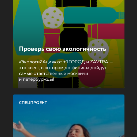
Проверь свою экологичность
«ЭкологиZAция» от +1ГОРОД и ZAVTRA —
это квест, в котором до финиша дойдут
самые ответственные москвичи
и петербуржцы!
СПЕЦПРОЕКТ