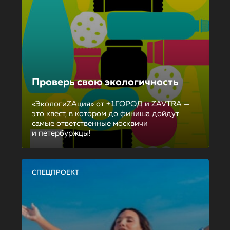
Проверь свою экологичность
«ЭкологиZAция» от +1ГОРОД и ZAVTRA —
это квест, в котором до финиша дойдут
самые ответственные москвичи
и петербуржцы!
СПЕЦПРОЕКТ