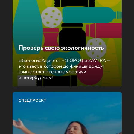
Проверь свою экологичность
«ЭкологиZAция» от +1ГОРОД и ZAVTRA —
это квест, в котором до финиша дойдут
самые ответственные москвичи
и петербуржцы!
СПЕЦПРОЕКТ