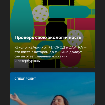
Проверь свою экологичность
«ЭкологиZAция» от +1ГОРОД и ZAVTRA —
это квест, в котором до финиша дойдут
самые ответственные москвичи
и петербуржцы!
СПЕЦПРОЕКТ