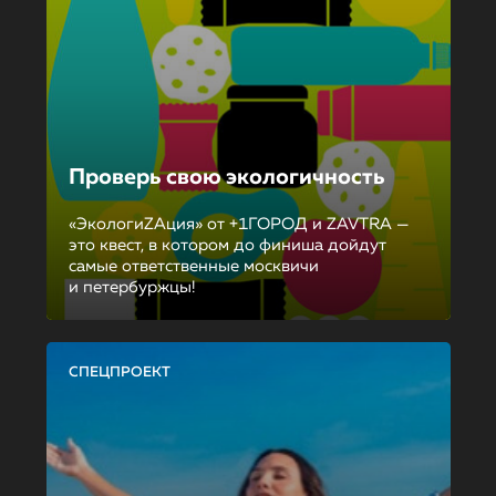
Проверь свою экологичность
«ЭкологиZAция» от +1ГОРОД и ZAVTRA —
это квест, в котором до финиша дойдут
самые ответственные москвичи
и петербуржцы!
СПЕЦПРОЕКТ