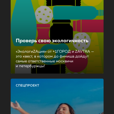
Проверь свою экологичность
«ЭкологиZAция» от +1ГОРОД и ZAVTRA —
это квест, в котором до финиша дойдут
самые ответственные москвичи
и петербуржцы!
СПЕЦПРОЕКТ