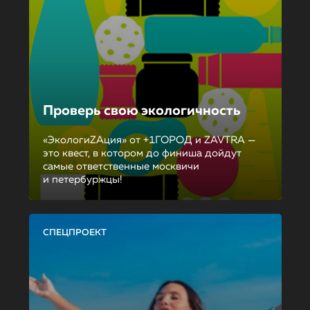
Проверь свою экологичность
«ЭкологиZAция» от +1ГОРОД и ZAVTRA —
это квест, в котором до финиша дойдут
самые ответственные москвичи
и петербуржцы!
СПЕЦПРОЕКТ