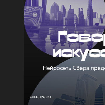
Гово
искус
Нейросеть Сбера предс
СПЕЦПРОЕКТ