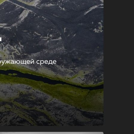
т
кружающей среде