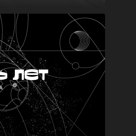
ь лет