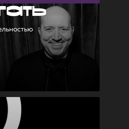
гать
ельностью