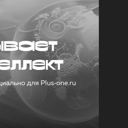
ывает
еллект
иально для Plus‑one.ru