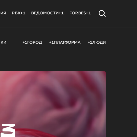
МИЯ
РБК+1
ВЕДОМОСТИ+1
FORBES+1
ИКИ
+1ГОРОД
+1ПЛАТФОРМА
+1ЛЮДИ
23