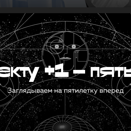
кту +1 — пят
Заглядываем на пятилетку вперед