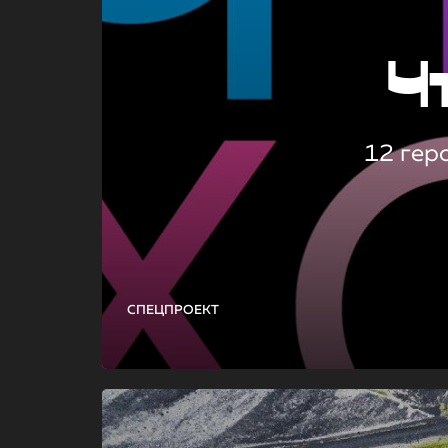
Ч
12 гер
СПЕЦПРОЕКТ