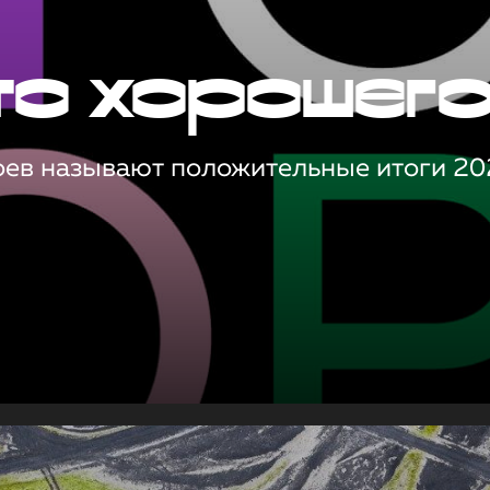
то хорошег
оев называют положительные итоги 20