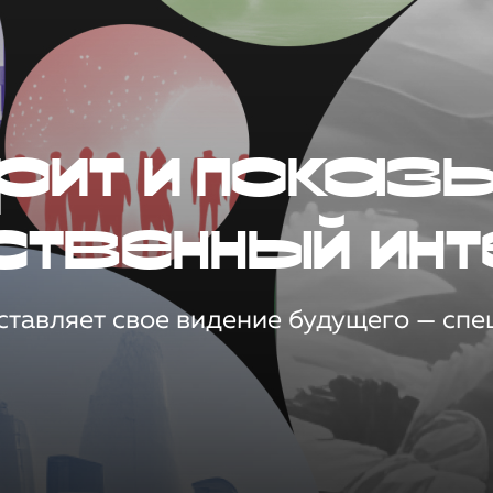
рит и показ
ственный инт
тавляет свое видение будущего — спец