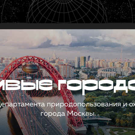
чивые город
 Департамента природопользования и 
города Москвы