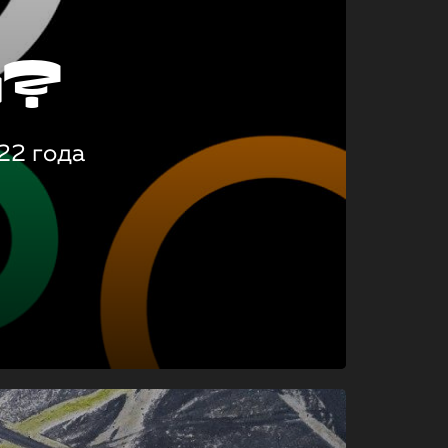
о?
22 года