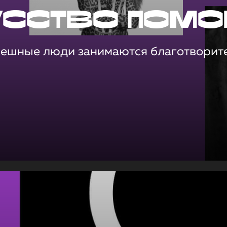
усство помо
пешные люди занимаются благотворит