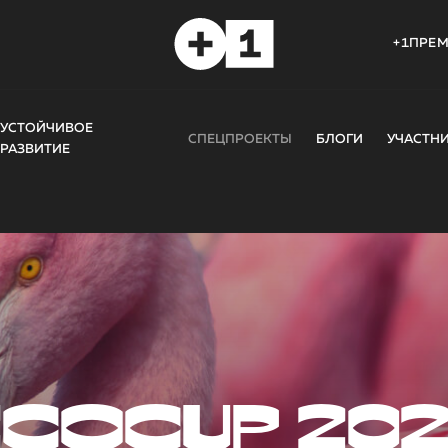
+1ПРЕ
УСТОЙЧИВОЕ
СПЕЦПРОЕКТЫ
БЛОГИ
УЧАСТН
РАЗВИТИЕ
COCUP 20