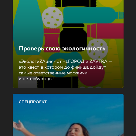
Проверь свою экологичность
«ЭкологиZAция» от +1ГОРОД и ZAVTRA —
это квест, в котором до финиша дойдут
самые ответственные москвичи
и петербуржцы!
СПЕЦПРОЕКТ