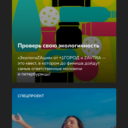
Проверь свою экологичность
«ЭкологиZAция» от +1ГОРОД и ZAVTRA —
это квест, в котором до финиша дойдут
самые ответственные москвичи
и петербуржцы!
СПЕЦПРОЕКТ