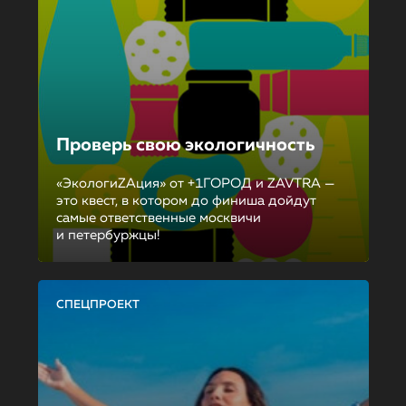
Проверь свою экологичность
«ЭкологиZAция» от +1ГОРОД и ZAVTRA —
это квест, в котором до финиша дойдут
самые ответственные москвичи
и петербуржцы!
СПЕЦПРОЕКТ