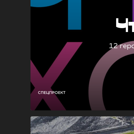
Ч
12 гер
СПЕЦПРОЕКТ