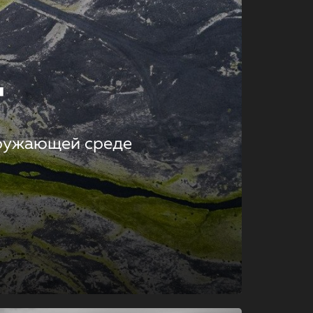
т
кружающей среде