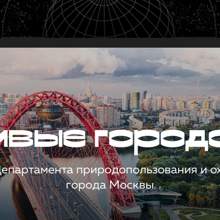
чивые город
 Департамента природопользования и 
города Москвы