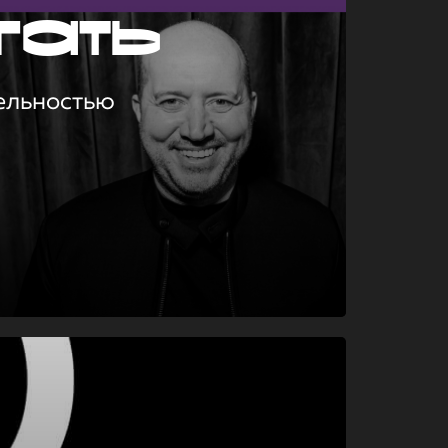
гать
ельностью