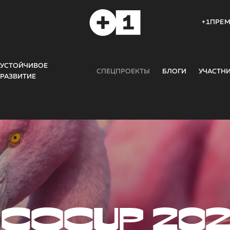
+1ПРЕ
УСТОЙЧИВОЕ
СПЕЦПРОЕКТЫ
БЛОГИ
УЧАСТН
РАЗВИТИЕ
COCUP 20