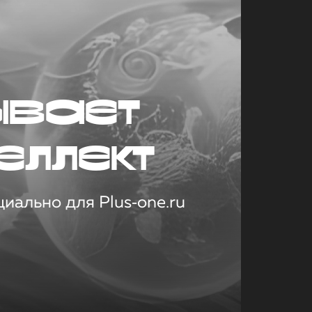
ывает
еллект
иально для Plus‑one.ru