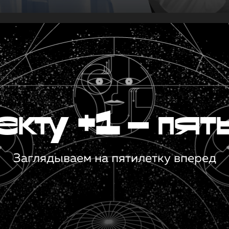
кту +1 — пят
Заглядываем на пятилетку вперед