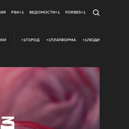
МИЯ
РБК+1
ВЕДОМОСТИ+1
FORBES+1
ИКИ
+1ГОРОД
+1ПЛАТФОРМА
+1ЛЮДИ
23