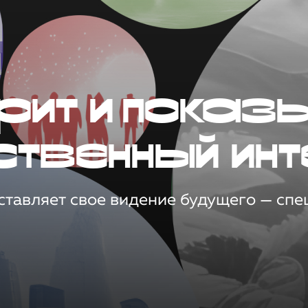
рит и показ
ственный инт
тавляет свое видение будущего — спец