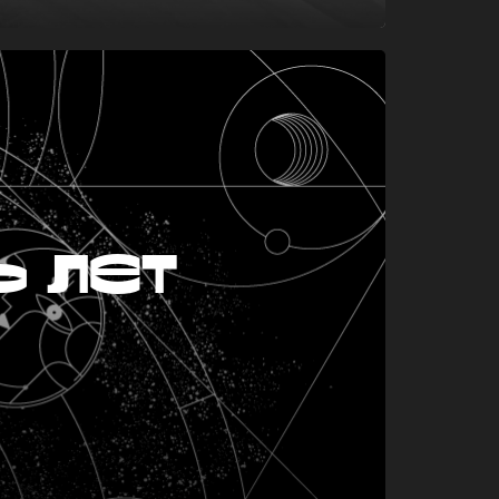
ь лет