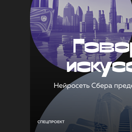
Гово
искус
Нейросеть Сбера предс
СПЕЦПРОЕКТ