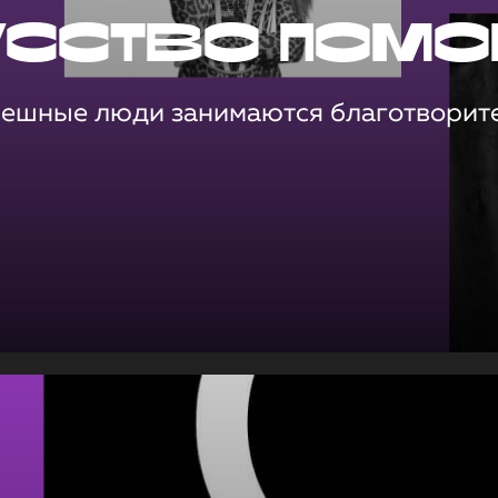
усство помо
пешные люди занимаются благотворит