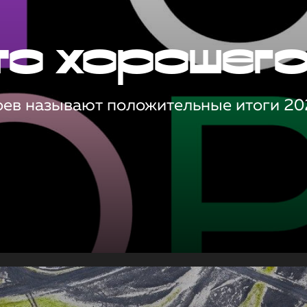
то хорошег
оев называют положительные итоги 20