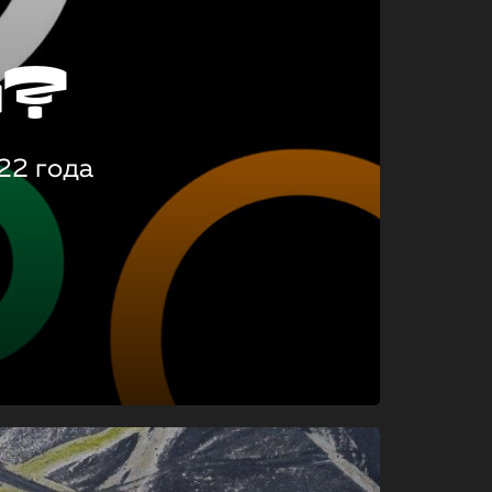
о?
22 года