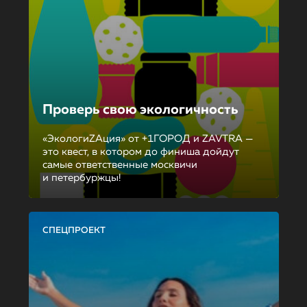
Проверь свою экологичность
«ЭкологиZAция» от +1ГОРОД и ZAVTRA —
это квест, в котором до финиша дойдут
самые ответственные москвичи
и петербуржцы!
СПЕЦПРОЕКТ