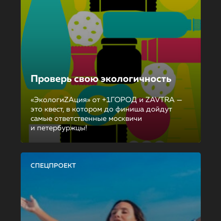
Проверь свою экологичность
«ЭкологиZAция» от +1ГОРОД и ZAVTRA —
это квест, в котором до финиша дойдут
самые ответственные москвичи
и петербуржцы!
СПЕЦПРОЕКТ