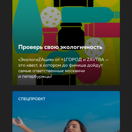
Проверь свою экологичность
«ЭкологиZAция» от +1ГОРОД и ZAVTRA —
это квест, в котором до финиша дойдут
самые ответственные москвичи
и петербуржцы!
СПЕЦПРОЕКТ