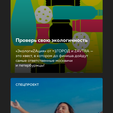
Проверь свою экологичность
«ЭкологиZAция» от +1ГОРОД и ZAVTRA —
это квест, в котором до финиша дойдут
самые ответственные москвичи
и петербуржцы!
СПЕЦПРОЕКТ