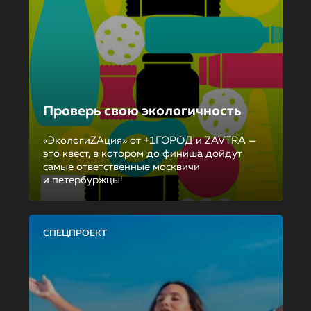
Проверь свою экологичность
«ЭкологиZAция» от +1ГОРОД и ZAVTRA —
это квест, в котором до финиша дойдут
самые ответственные москвичи
и петербуржцы!
СПЕЦПРОЕКТ