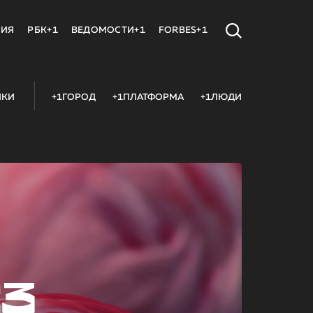
МИЯ
РБК+1
ВЕДОМОСТИ+1
FORBES+1
ИКИ
+1ГОРОД
+1ПЛАТФОРМА
+1ЛЮДИ
23