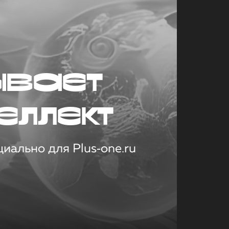
ывает
еллект
иально для Plus‑one.ru