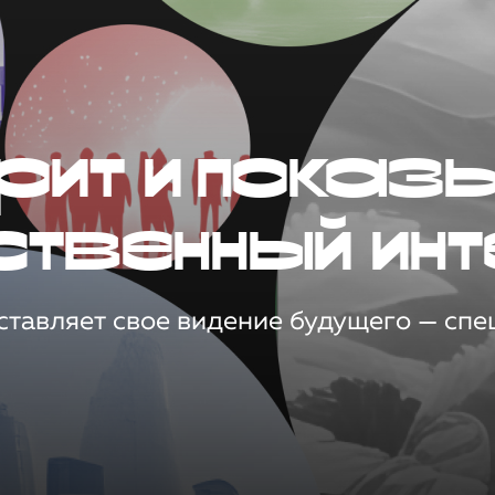
рит и показ
ственный инт
тавляет свое видение будущего — спец