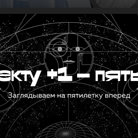
кту +1 — пят
Заглядываем на пятилетку вперед