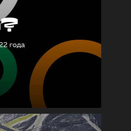
о?
22 года