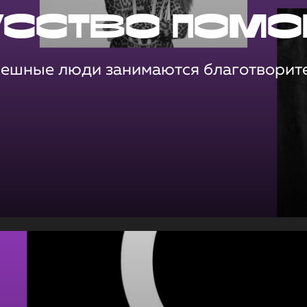
усство помо
пешные люди занимаются благотворит