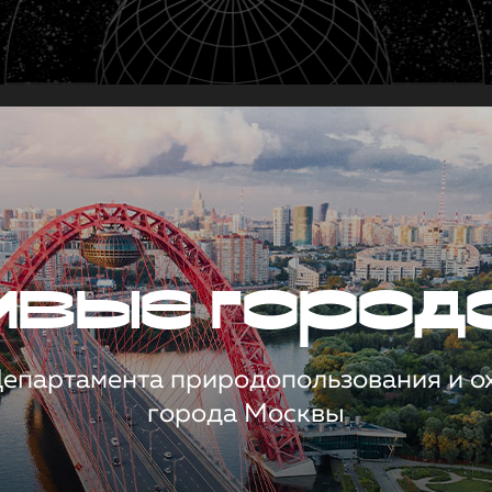
чивые город
 Департамента природопользования и 
города Москвы