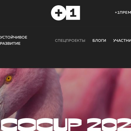
+1ПРЕ
УСТОЙЧИВОЕ
СПЕЦПРОЕКТЫ
БЛОГИ
УЧАСТН
РАЗВИТИЕ
COCUP 20