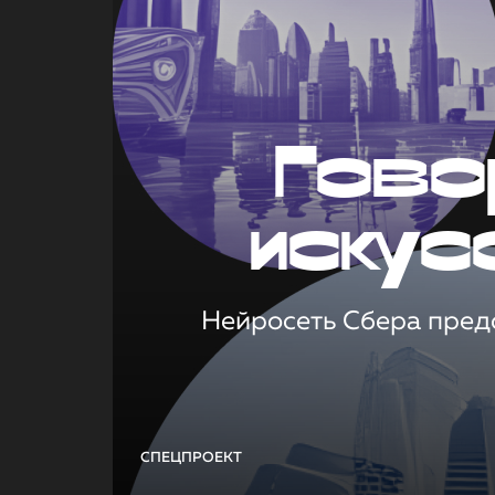
Гово
искус
Нейросеть Сбера предс
СПЕЦПРОЕКТ