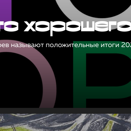
то хорошег
оев называют положительные итоги 20