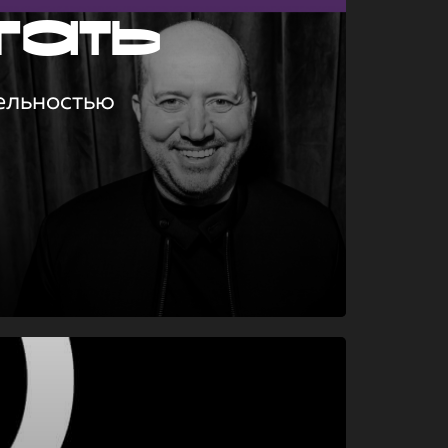
гать
ельностью