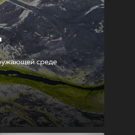
т
кружающей среде