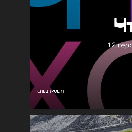
Ч
12 гер
СПЕЦПРОЕКТ