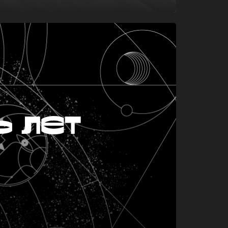
ь лет