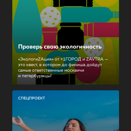
Проверь свою экологичность
«ЭкологиZAция» от +1ГОРОД и ZAVTRA —
это квест, в котором до финиша дойдут
самые ответственные москвичи
и петербуржцы!
СПЕЦПРОЕКТ