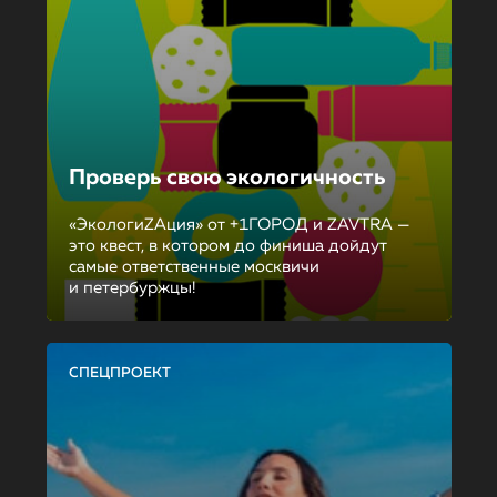
Проверь свою экологичность
«ЭкологиZAция» от +1ГОРОД и ZAVTRA —
это квест, в котором до финиша дойдут
самые ответственные москвичи
и петербуржцы!
СПЕЦПРОЕКТ