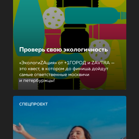
Проверь свою экологичность
«ЭкологиZAция» от +1ГОРОД и ZAVTRA —
это квест, в котором до финиша дойдут
самые ответственные москвичи
и петербуржцы!
СПЕЦПРОЕКТ