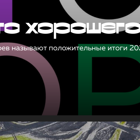
то хорошег
оев называют положительные итоги 20