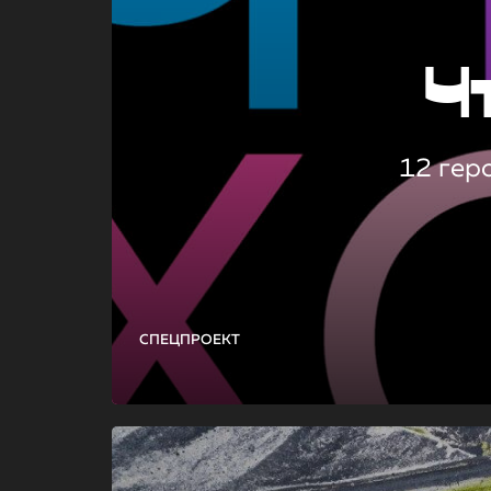
Ч
12 гер
СПЕЦПРОЕКТ