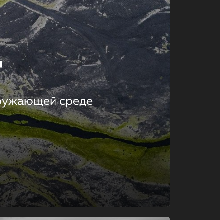
т
кружающей среде