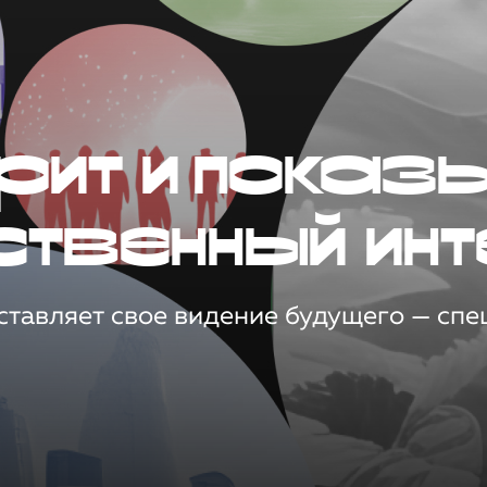
рит и показ
ственный инт
тавляет свое видение будущего — спец