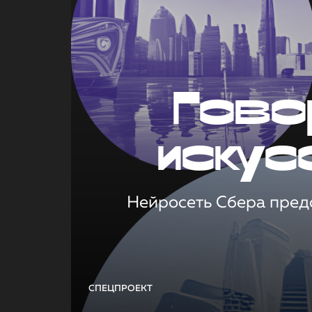
Гово
искус
Нейросеть Сбера предс
СПЕЦПРОЕКТ