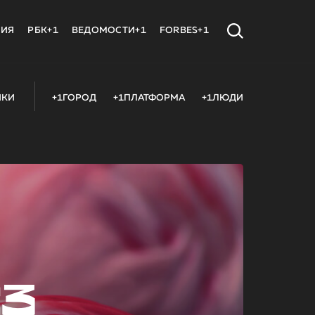
МИЯ
РБК+1
ВЕДОМОСТИ+1
FORBES+1
ИКИ
+1ГОРОД
+1ПЛАТФОРМА
+1ЛЮДИ
23