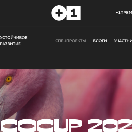
+1ПРЕ
УСТОЙЧИВОЕ
СПЕЦПРОЕКТЫ
БЛОГИ
УЧАСТН
РАЗВИТИЕ
COCUP 20