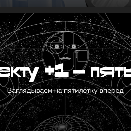
кту +1 — пят
Заглядываем на пятилетку вперед