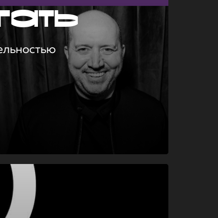
гать
ельностью