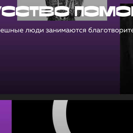
усство помо
пешные люди занимаются благотворит