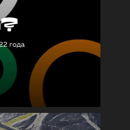
о?
22 года