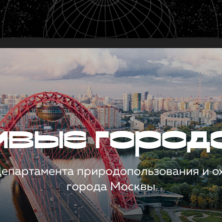
чивые город
 Департамента природопользования и 
города Москвы