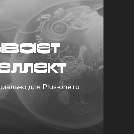
ывает
еллект
иально для Plus‑one.ru