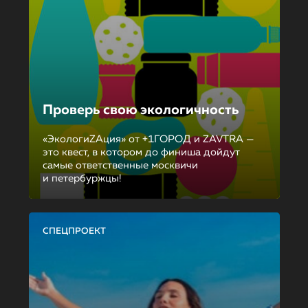
Проверь свою экологичность
«ЭкологиZAция» от +1ГОРОД и ZAVTRA —
это квест, в котором до финиша дойдут
самые ответственные москвичи
и петербуржцы!
СПЕЦПРОЕКТ