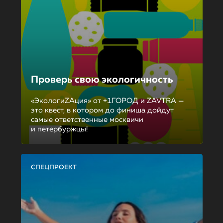
Проверь свою экологичность
«ЭкологиZAция» от +1ГОРОД и ZAVTRA —
это квест, в котором до финиша дойдут
самые ответственные москвичи
и петербуржцы!
СПЕЦПРОЕКТ