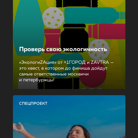
Проверь свою экологичность
«ЭкологиZAция» от +1ГОРОД и ZAVTRA —
это квест, в котором до финиша дойдут
самые ответственные москвичи
и петербуржцы!
СПЕЦПРОЕКТ