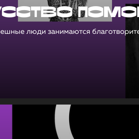
усство помо
пешные люди занимаются благотворит