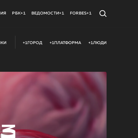
МИЯ
РБК+1
ВЕДОМОСТИ+1
FORBES+1
ИКИ
+1ГОРОД
+1ПЛАТФОРМА
+1ЛЮДИ
23