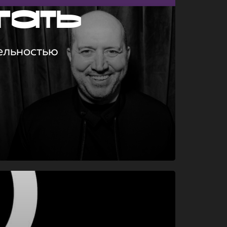
гать
ельностью