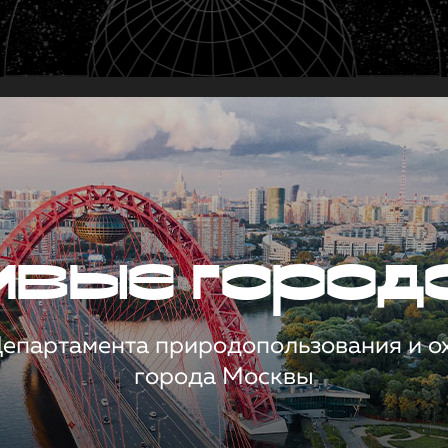
чивые город
 Департамента природопользования и 
города Москвы