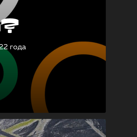
о?
22 года