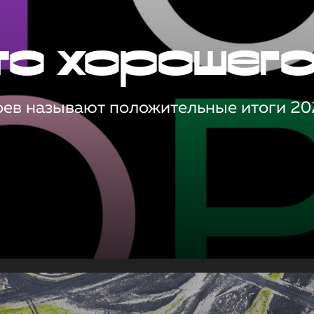
то хорошег
оев называют положительные итоги 20