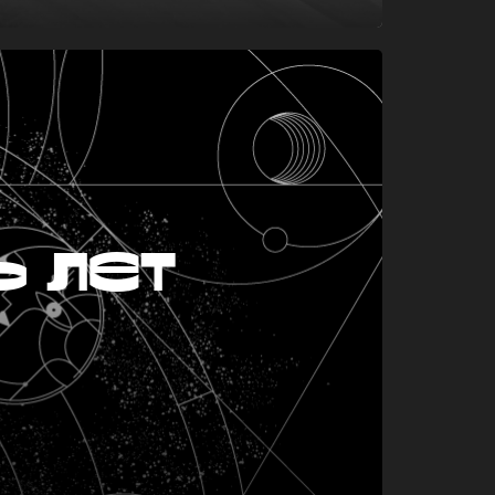
ь лет