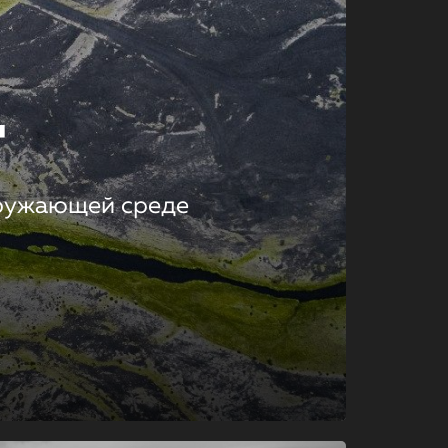
т
кружающей среде