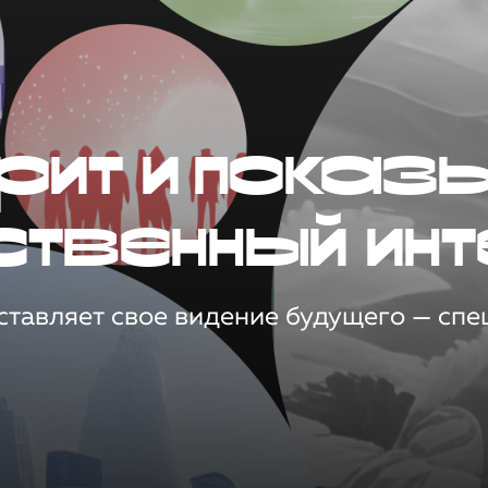
рит и показ
ственный инт
тавляет свое видение будущего — спец