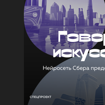
Гово
искус
Нейросеть Сбера предс
СПЕЦПРОЕКТ