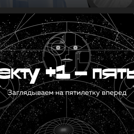
кту +1 — пят
Заглядываем на пятилетку вперед