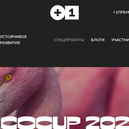
+1ПРЕ
УСТОЙЧИВОЕ
СПЕЦПРОЕКТЫ
БЛОГИ
УЧАСТН
РАЗВИТИЕ
COCUP 20