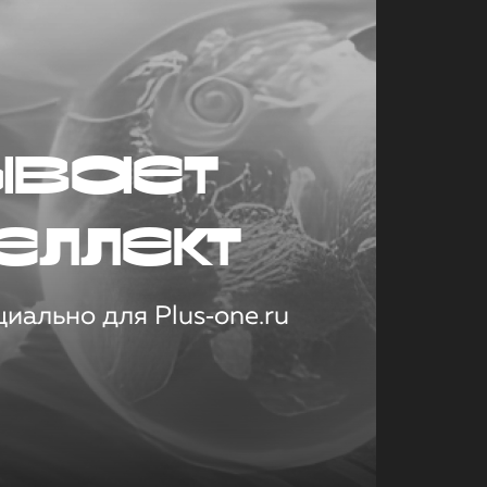
ывает
еллект
иально для Plus‑one.ru