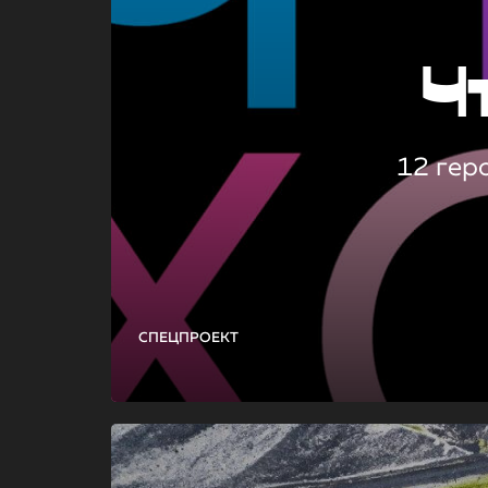
Ч
12 гер
СПЕЦПРОЕКТ