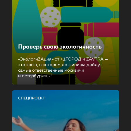
Проверь свою экологичность
«ЭкологиZAция» от +1ГОРОД и ZAVTRA —
это квест, в котором до финиша дойдут
самые ответственные москвичи
и петербуржцы!
СПЕЦПРОЕКТ