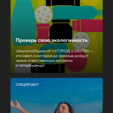
Проверь свою экологичность
«ЭкологиZAция» от +1ГОРОД и ZAVTRA —
это квест, в котором до финиша дойдут
самые ответственные москвичи
и петербуржцы!
СПЕЦПРОЕКТ