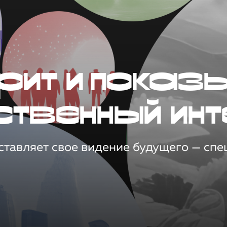
рит и показ
ственный инт
тавляет свое видение будущего — спец