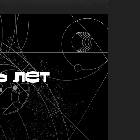
ь лет