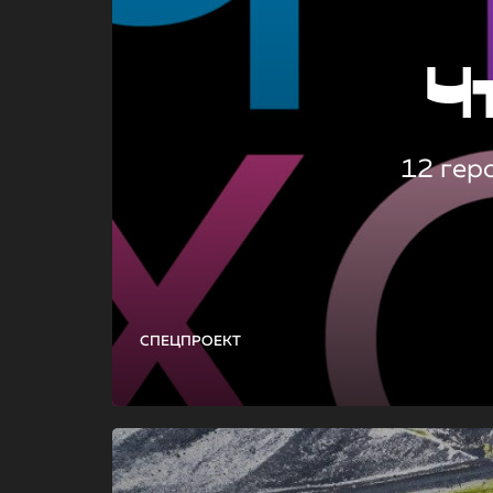
Ч
12 гер
СПЕЦПРОЕКТ