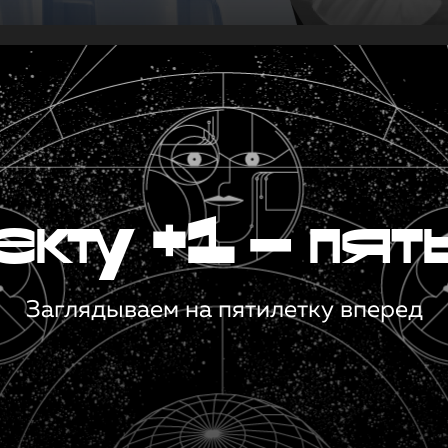
кту +1 — пят
Заглядываем на пятилетку вперед