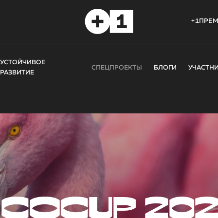
+1ПРЕ
УСТОЙЧИВОЕ
СПЕЦПРОЕКТЫ
БЛОГИ
УЧАСТН
РАЗВИТИЕ
COCUP 20