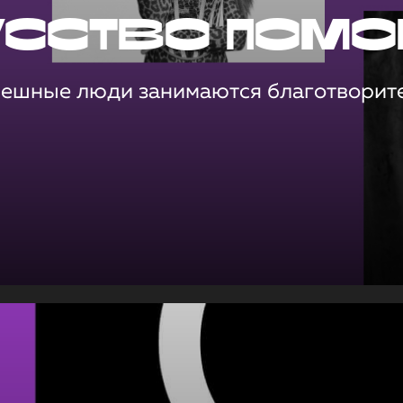
усство помо
пешные люди занимаются благотворит