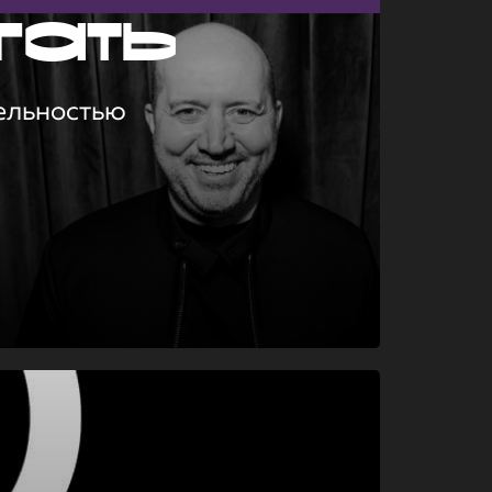
гать
ельностью