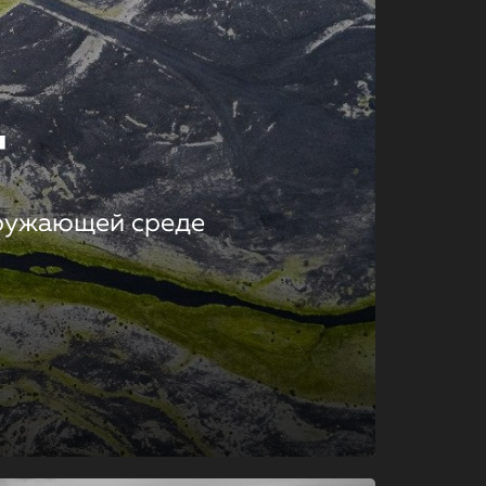
т
кружающей среде