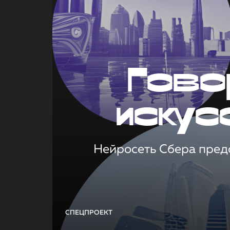
Гово
искус
Нейросеть Сбера предс
СПЕЦПРОЕКТ