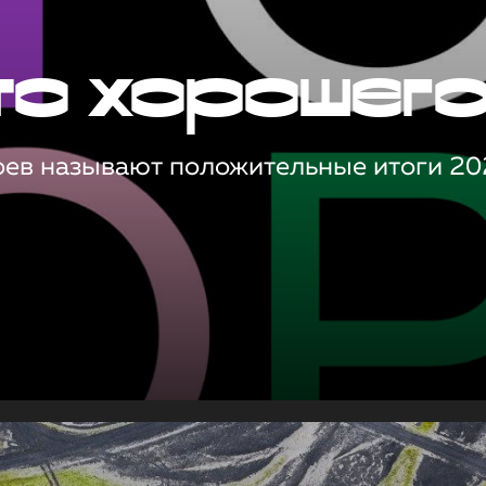
то хорошег
оев называют положительные итоги 20