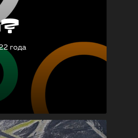
о?
22 года