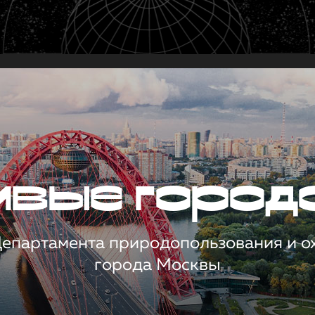
чивые город
 Департамента природопользования и 
города Москвы