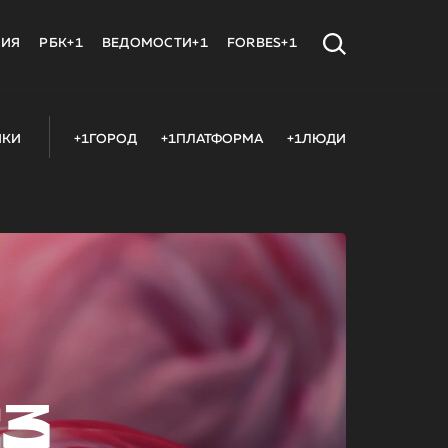
МИЯ
РБК+1
ВЕДОМОСТИ+1
FORBES+1
ИКИ
+1ГОРОД
+1ПЛАТФОРМА
+1ЛЮДИ
23