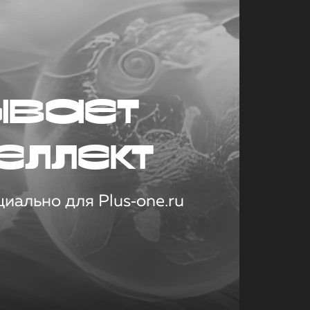
ывает
еллект
иально для Plus‑one.ru