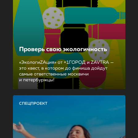
Проверь свою экологичность
«ЭкологиZAция» от +1ГОРОД и ZAVTRA —
это квест, в котором до финиша дойдут
самые ответственные москвичи
и петербуржцы!
СПЕЦПРОЕКТ