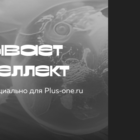
ывает
еллект
иально для Plus‑one.ru