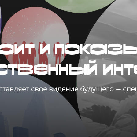
рит и показ
ственный инт
тавляет свое видение будущего — спец