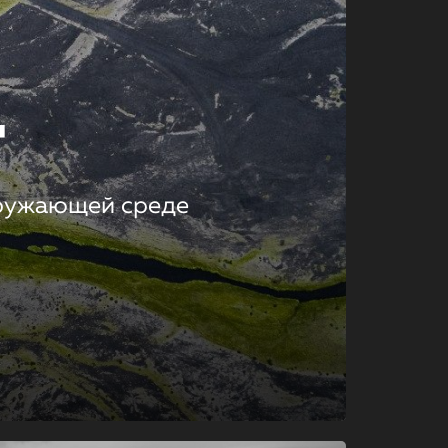
т
кружающей среде