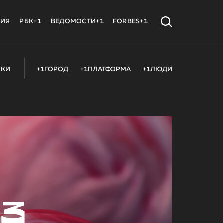
МИЯ
РБК+1
ВЕДОМОСТИ+1
FORBES+1
ИКИ
+1ГОРОД
+1ПЛАТФОРМА
+1ЛЮДИ
23