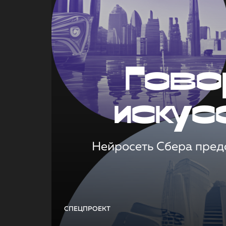
Гово
искус
Нейросеть Сбера предс
СПЕЦПРОЕКТ