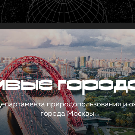
чивые город
 Департамента природопользования и 
города Москвы