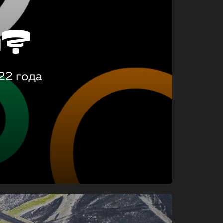
о?
22 года