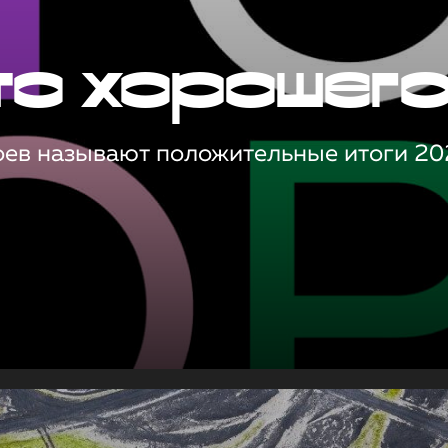
то хорошег
оев называют положительные итоги 20