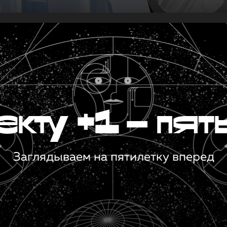
кту +1 — пят
Заглядываем на пятилетку вперед