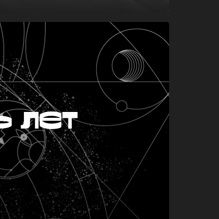
ь лет