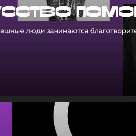
усство помо
пешные люди занимаются благотворит