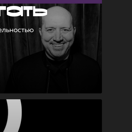
гать
ельностью