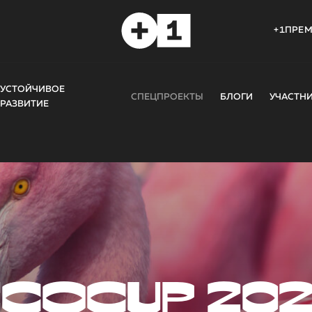
+1ПРЕ
УСТОЙЧИВОЕ
СПЕЦПРОЕКТЫ
БЛОГИ
УЧАСТН
РАЗВИТИЕ
COCUP 20