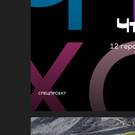
Ч
12 гер
СПЕЦПРОЕКТ