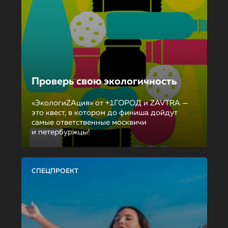
Проверь свою экологичность
«ЭкологиZAция» от +1ГОРОД и ZAVTRA —
это квест, в котором до финиша дойдут
самые ответственные москвичи
и петербуржцы!
СПЕЦПРОЕКТ