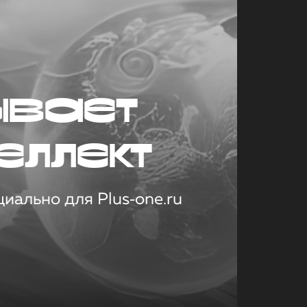
ывает
еллект
иально для Plus‑one.ru