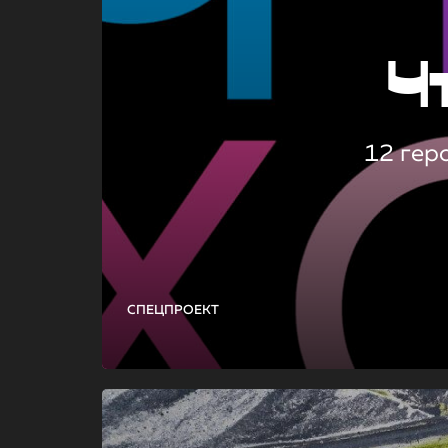
Ч
12 гер
СПЕЦПРОЕКТ