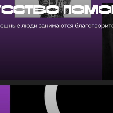
усство помо
пешные люди занимаются благотворит