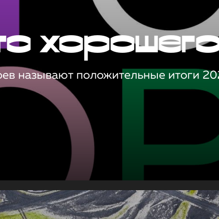
то хорошег
оев называют положительные итоги 20