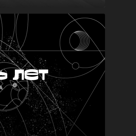
ь лет