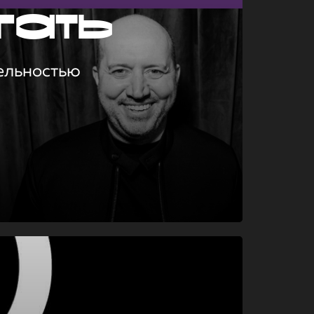
гать
ельностью