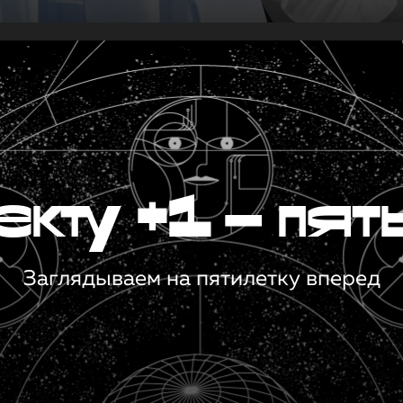
кту +1 — пят
Заглядываем на пятилетку вперед