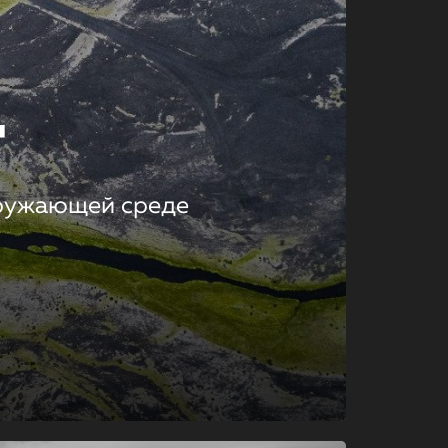
т
кружающей среде