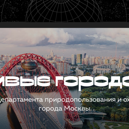
чивые город
 Департамента природопользования и 
города Москвы