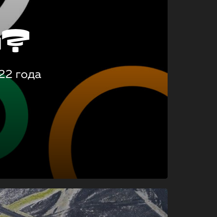
о?
22 года