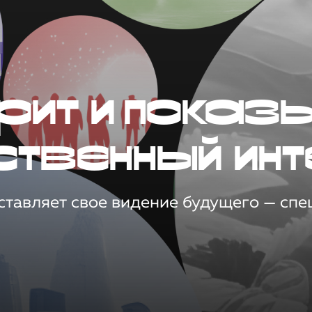
рит и показ
ственный инт
тавляет свое видение будущего — спец