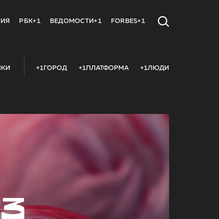
МИЯ
РБК+1
ВЕДОМОСТИ+1
FORBES+1
ИКИ
+1ГОРОД
+1ПЛАТФОРМА
+1ЛЮДИ
23