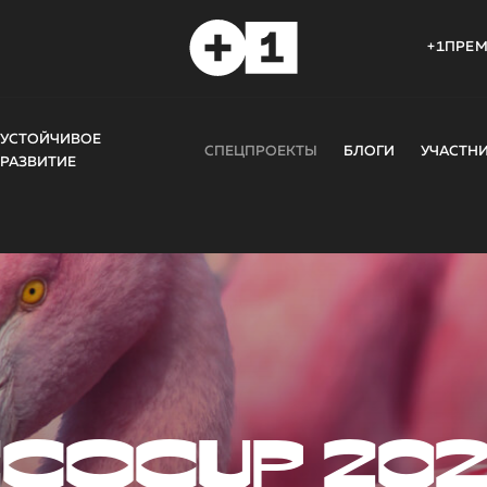
+1ПРЕ
УСТОЙЧИВОЕ
СПЕЦПРОЕКТЫ
БЛОГИ
УЧАСТН
РАЗВИТИЕ
COCUP 20