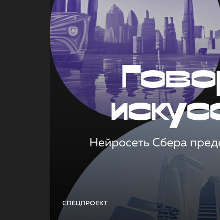
Гово
искус
Нейросеть Сбера предс
СПЕЦПРОЕКТ