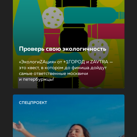
Проверь свою экологичность
«ЭкологиZAция» от +1ГОРОД и ZAVTRA —
это квест, в котором до финиша дойдут
самые ответственные москвичи
и петербуржцы!
СПЕЦПРОЕКТ