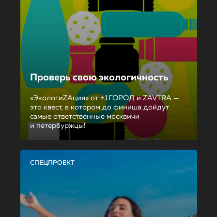
Проверь свою экологичность
«ЭкологиZAция» от +1ГОРОД и ZAVTRA —
это квест, в котором до финиша дойдут
самые ответственные москвичи
и петербуржцы!
СПЕЦПРОЕКТ