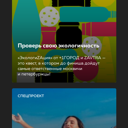
Проверь свою экологичность
«ЭкологиZAция» от +1ГОРОД и ZAVTRA —
это квест, в котором до финиша дойдут
самые ответственные москвичи
и петербуржцы!
СПЕЦПРОЕКТ