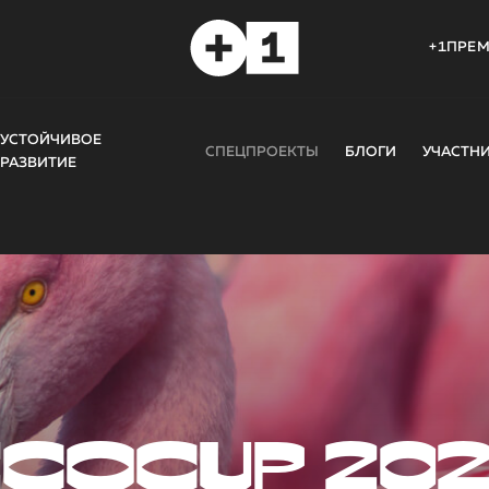
+1ПРЕ
УСТОЙЧИВОЕ
СПЕЦПРОЕКТЫ
БЛОГИ
УЧАСТН
РАЗВИТИЕ
COCUP 20