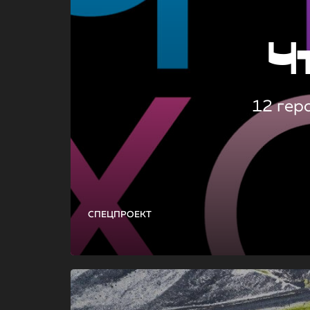
Ч
12 гер
СПЕЦПРОЕКТ