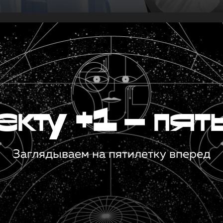
кту +1 — пят
Заглядываем на пятилетку вперед