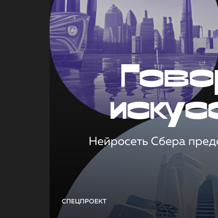
Гово
искус
Нейросеть Сбера предс
СПЕЦПРОЕКТ