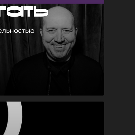
гать
ельностью