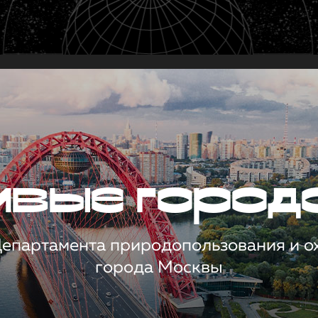
чивые город
 Департамента природопользования и 
города Москвы