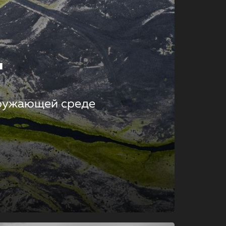
т
кружающей среде