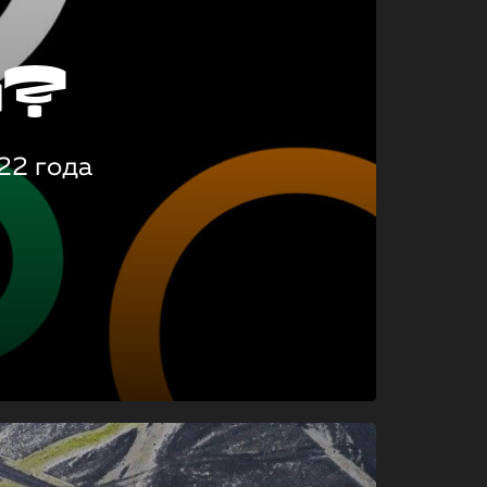
о?
22 года