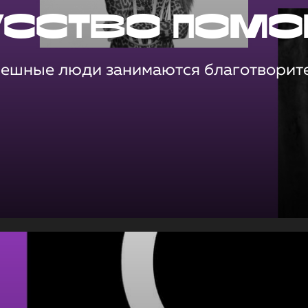
усство помо
пешные люди занимаются благотворит