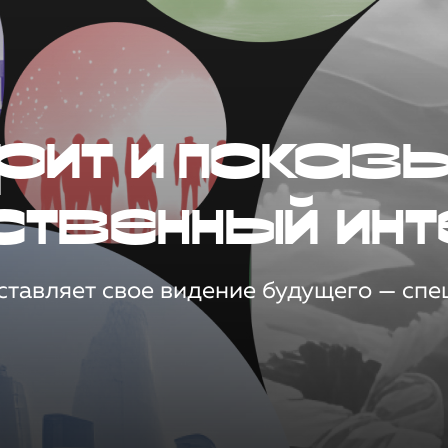
рит и показ
ственный инт
тавляет свое видение будущего — спец