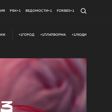
МИЯ
РБК+1
ВЕДОМОСТИ+1
FORBES+1
ИКИ
+1ГОРОД
+1ПЛАТФОРМА
+1ЛЮДИ
23