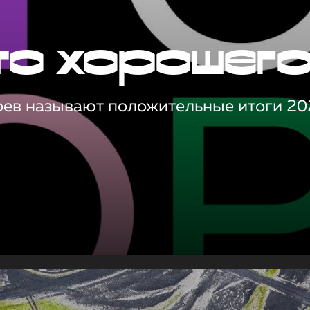
то хорошег
оев называют положительные итоги 20