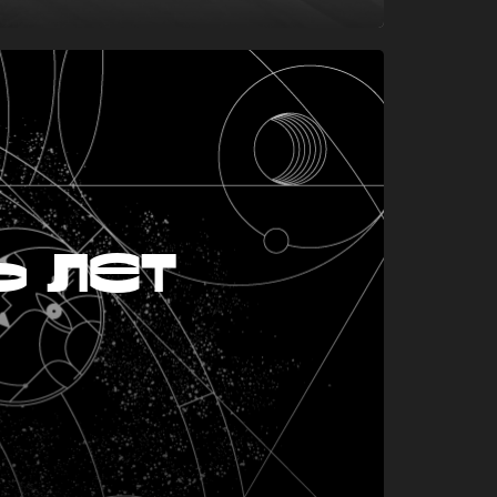
ь лет