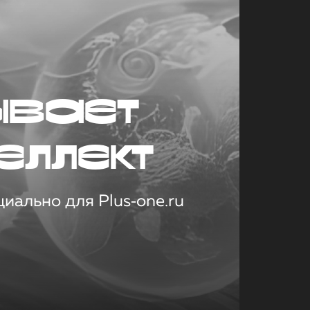
ывает
еллект
иально для Plus‑one.ru