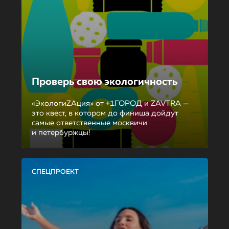
Проверь свою экологичность
«ЭкологиZAция» от +1ГОРОД и ZAVTRA —
это квест, в котором до финиша дойдут
самые ответственные москвичи
и петербуржцы!
СПЕЦПРОЕКТ