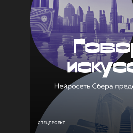
Гово
искус
Нейросеть Сбера предс
СПЕЦПРОЕКТ