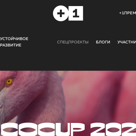
+1ПРЕ
УСТОЙЧИВОЕ
СПЕЦПРОЕКТЫ
БЛОГИ
УЧАСТН
РАЗВИТИЕ
COCUP 20