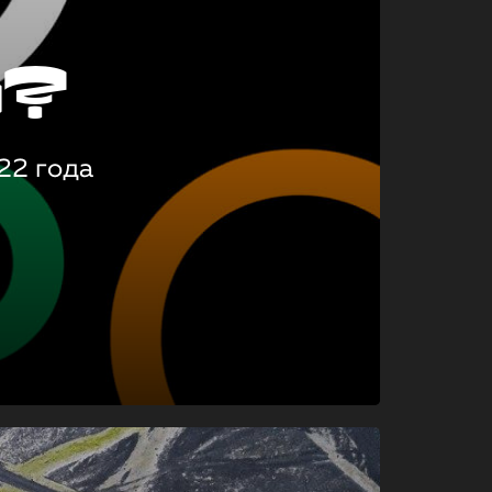
о?
22 года