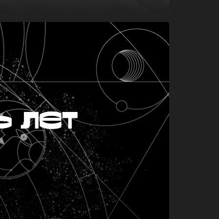
ь лет