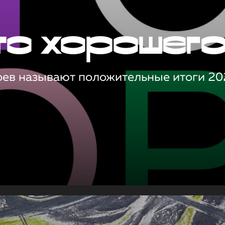
то хорошег
оев называют положительные итоги 20