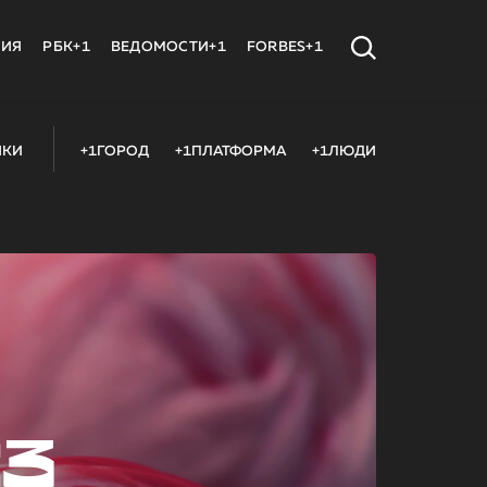
МИЯ
РБК+1
ВЕДОМОСТИ+1
FORBES+1
ИКИ
+1ГОРОД
+1ПЛАТФОРМА
+1ЛЮДИ
23