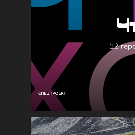
Ч
12 гер
СПЕЦПРОЕКТ