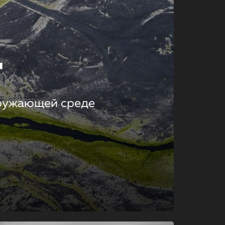
т
кружающей среде