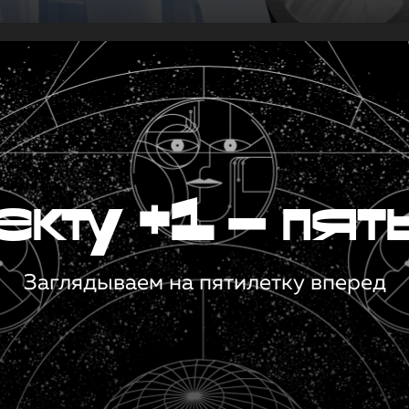
кту +1 — пят
Заглядываем на пятилетку вперед