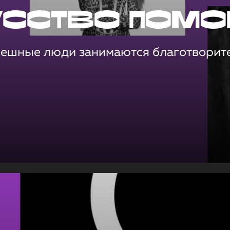
усство помо
пешные люди занимаются благотворит