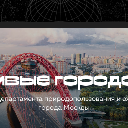
чивые город
 Департамента природопользования и 
города Москвы