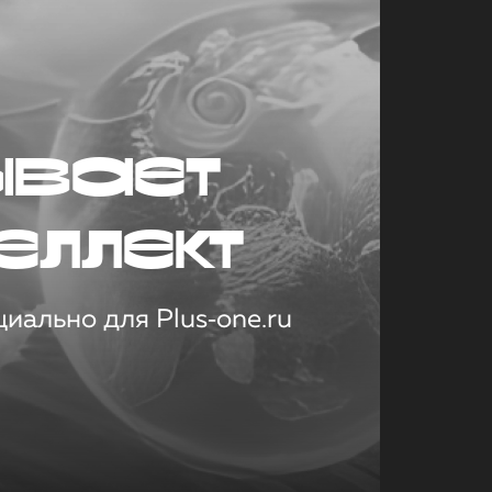
ывает
еллект
иально для Plus‑one.ru