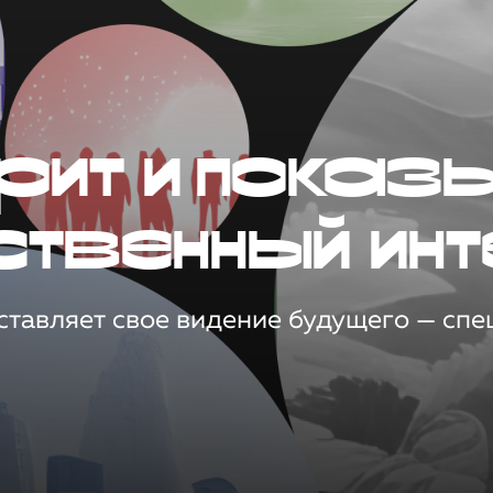
рит и показ
ственный инт
тавляет свое видение будущего — спец