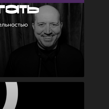
гать
ельностью