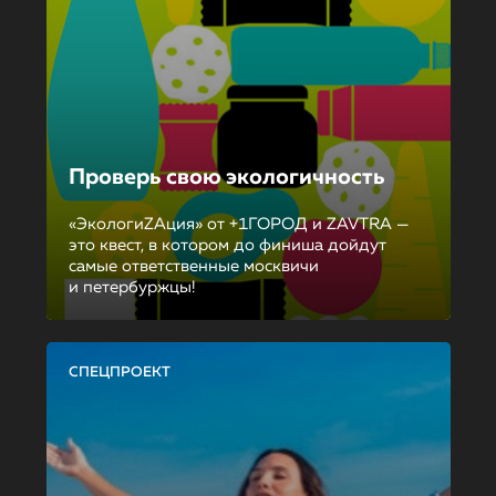
Проверь свою экологичность
«ЭкологиZAция» от +1ГОРОД и ZAVTRA —
это квест, в котором до финиша дойдут
самые ответственные москвичи
и петербуржцы!
СПЕЦПРОЕКТ