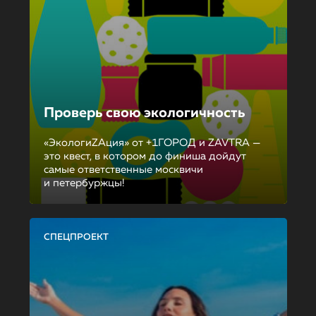
Проверь свою экологичность
«ЭкологиZAция» от +1ГОРОД и ZAVTRA —
это квест, в котором до финиша дойдут
самые ответственные москвичи
и петербуржцы!
СПЕЦПРОЕКТ