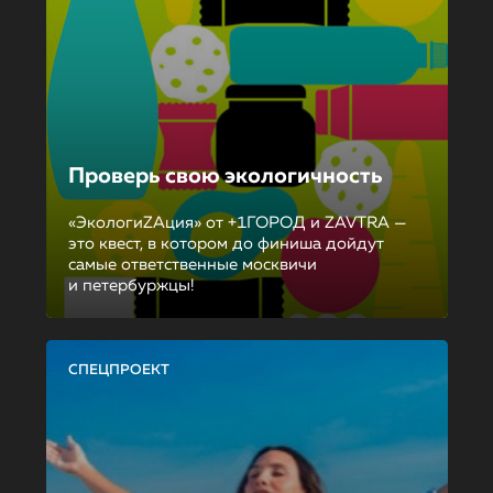
Проверь свою экологичность
«ЭкологиZAция» от +1ГОРОД и ZAVTRA —
это квест, в котором до финиша дойдут
самые ответственные москвичи
и петербуржцы!
СПЕЦПРОЕКТ