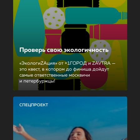
Проверь свою экологичность
«ЭкологиZAция» от +1ГОРОД и ZAVTRA —
это квест, в котором до финиша дойдут
самые ответственные москвичи
и петербуржцы!
СПЕЦПРОЕКТ