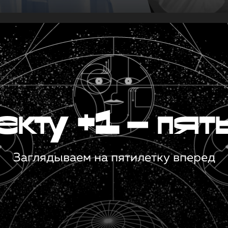
кту +1 — пят
Заглядываем на пятилетку вперед