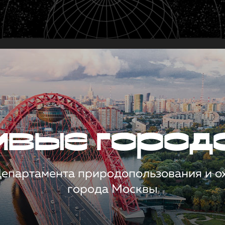
чивые город
 Департамента природопользования и 
города Москвы