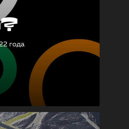
о?
22 года