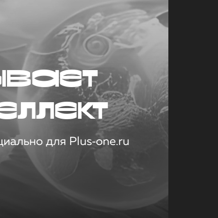
ывает
еллект
иально для Plus‑one.ru