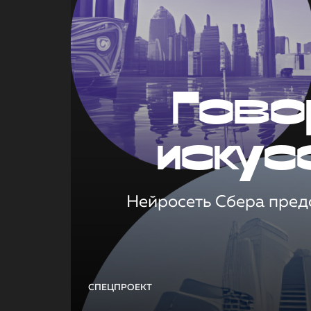
Гово
искус
Нейросеть Сбера предс
СПЕЦПРОЕКТ