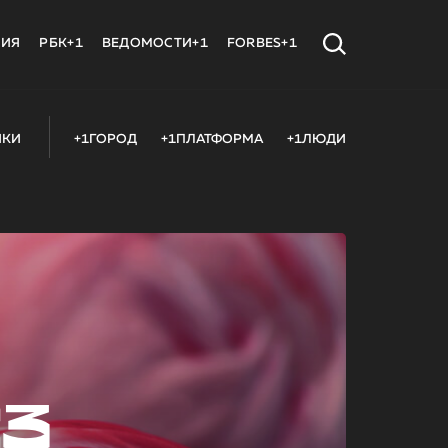
МИЯ
РБК+1
ВЕДОМОСТИ+1
FORBES+1
ИКИ
+1ГОРОД
+1ПЛАТФОРМА
+1ЛЮДИ
23