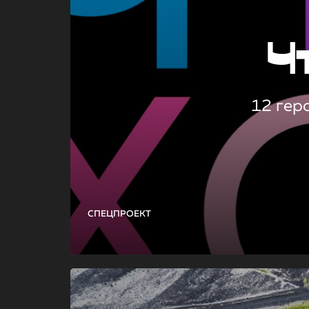
Ч
12 гер
СПЕЦПРОЕКТ