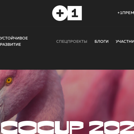
+1ПРЕ
УСТОЙЧИВОЕ
СПЕЦПРОЕКТЫ
БЛОГИ
УЧАСТН
РАЗВИТИЕ
COCUP 20