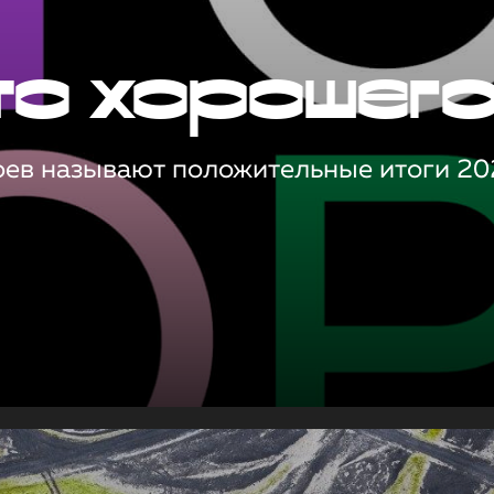
то хорошег
оев называют положительные итоги 20