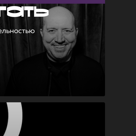
гать
ельностью