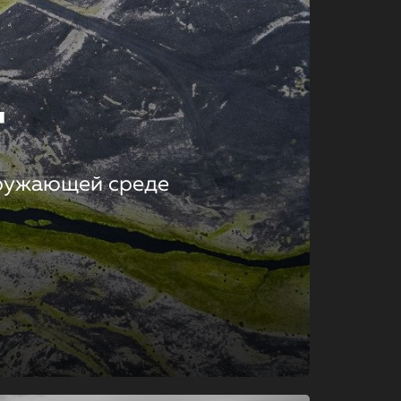
т
кружающей среде