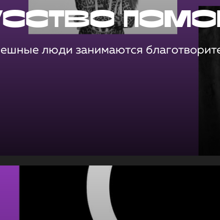
усство помо
пешные люди занимаются благотворит