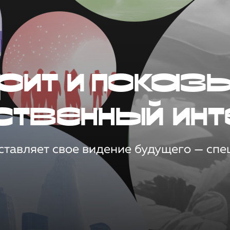
рит и показ
ственный инт
тавляет свое видение будущего — спец