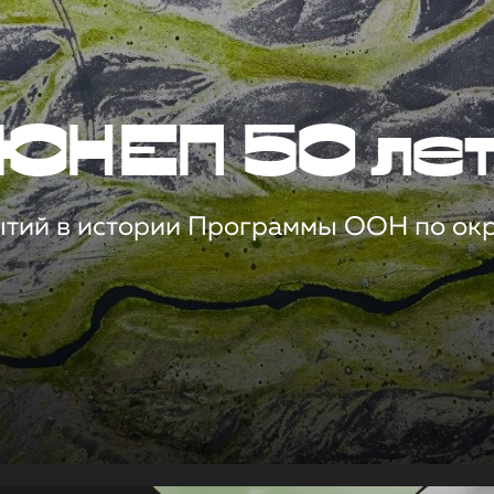
ЮНЕП 50 ле
ытий в истории Программы ООН по о