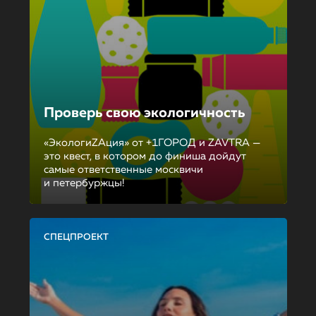
Проверь свою экологичность
«ЭкологиZAция» от +1ГОРОД и ZAVTRA —
это квест, в котором до финиша дойдут
самые ответственные москвичи
и петербуржцы!
СПЕЦПРОЕКТ