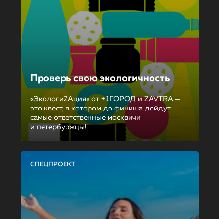
Проверь свою экологичность
«ЭкологиZAция» от +1ГОРОД и ZAVTRA —
это квест, в котором до финиша дойдут
самые ответственные москвичи
и петербуржцы!
СПЕЦПРОЕКТ