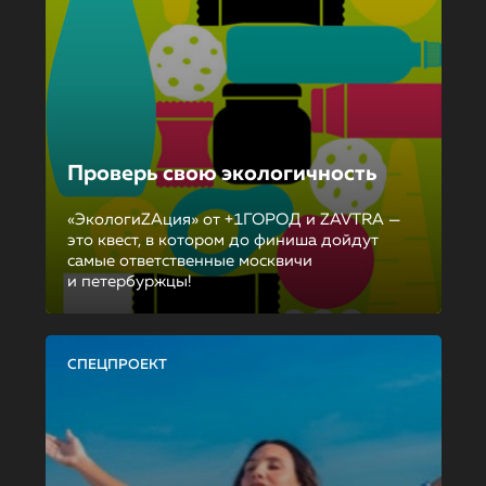
Проверь свою экологичность
«ЭкологиZAция» от +1ГОРОД и ZAVTRA —
это квест, в котором до финиша дойдут
самые ответственные москвичи
и петербуржцы!
СПЕЦПРОЕКТ