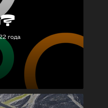
о?
22 года