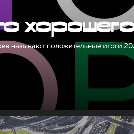
то хорошег
оев называют положительные итоги 20