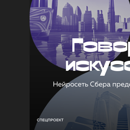
Гово
искус
Нейросеть Сбера предс
СПЕЦПРОЕКТ