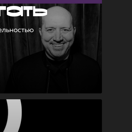
гать
ельностью