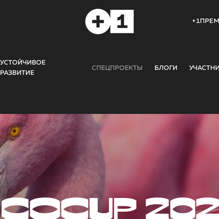
+1ПРЕ
УСТОЙЧИВОЕ
СПЕЦПРОЕКТЫ
БЛОГИ
УЧАСТН
РАЗВИТИЕ
COCUP 20