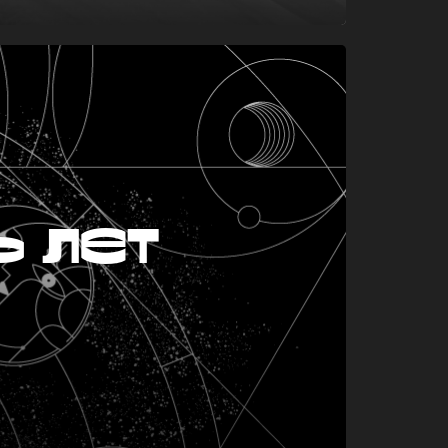
ь лет