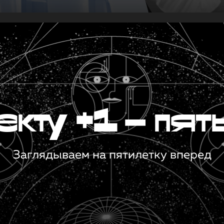
кту +1 — пят
Заглядываем на пятилетку вперед