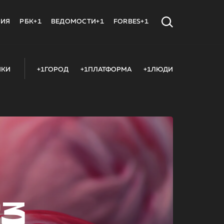
МИЯ
РБК+1
ВЕДОМОСТИ+1
FORBES+1
ИКИ
+1ГОРОД
+1ПЛАТФОРМА
+1ЛЮДИ
23