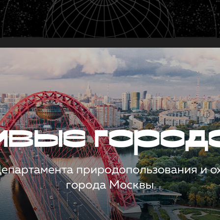
чивые город
 Департамента природопользования и 
города Москвы