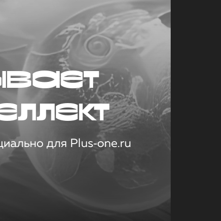
ывает
еллект
иально для Plus‑one.ru