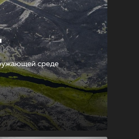
т
кружающей среде