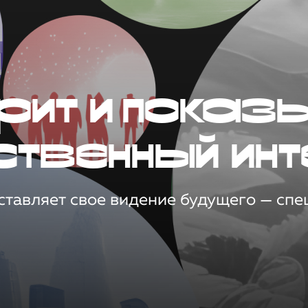
рит и показ
ственный инт
тавляет свое видение будущего — спец