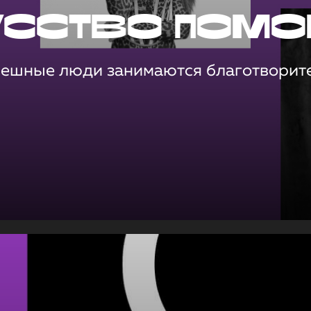
усство помо
пешные люди занимаются благотворит