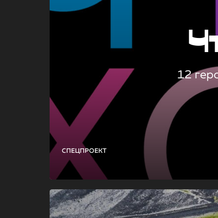
Ч
12 гер
СПЕЦПРОЕКТ